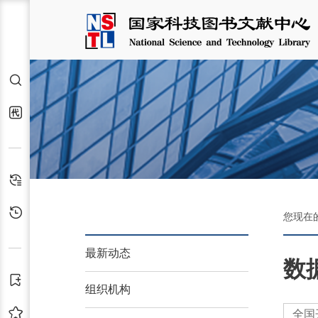
检索
代查代借
检索历史
浏览历史
您现在
最新动态
数
订阅
组织机构
收藏
全国