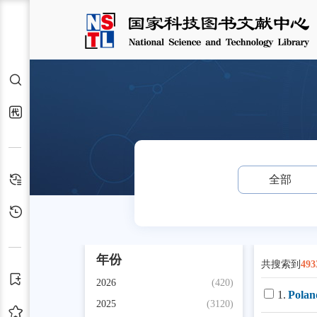
检索
代查代借
检索历史
全部
浏览历史
年份
共搜索到
493
订阅
2026
(420)
1.
Polan
2025
(3120)
收藏