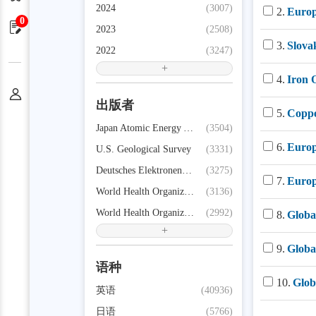
2024
(3007)
2.
Europ
0
申请单
2023
(2508)
3.
Slova
2022
(3247)
+
4.
Iron 
个人中心
出版者
5.
Coppe
Japan Atomic Energy Agency (JAEA)
(3504)
6.
Europ
U.S. Geological Survey
(3331)
Deutsches Elektronen-Synchrotron
(3275)
7.
Europ
World Health Organization
(3136)
World Health Organization,
(2992)
8.
Globa
+
9.
Globa
语种
10.
Glob
英语
(40936)
日语
(5766)