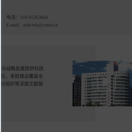
电话：
010-65263844
E-mail：
nstlcmis@cmisi.cn
新与战略发展提供科技
单位，承担建设覆盖全
知识组织等深度文献服