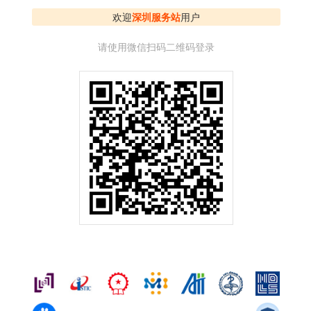
告，致力于成为国内权威、国际一流的专业化智库。
地址：
北京市灯市口大街74号(100730)
网址：
http://www.metalinfo.cn
工程技术图书馆第三分馆，主要为化工、能源及相关产业的科技创
服务平台支撑和行业信息服务。作为国家科技图书文献中心成员
外文科技文献资源体系，开展原文传递、专题检索、数据挖掘与
供专业、精准、高效的文献信息支撑。
29)
电话：
010-64444007
E-mail：
nstl@cncic.cn