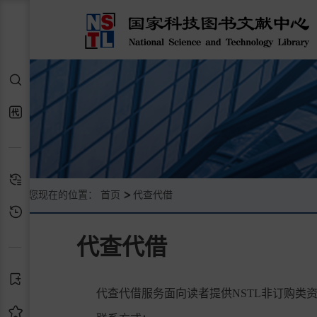
检索
代查代借
检索历史
您现在的位置：
首页
代查代借
浏览历史
代查代借
订阅
代查代借服务面向读者提供NSTL非订购类
收藏