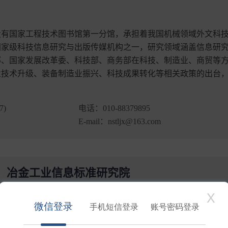
设有国家工程技术图书馆第一分馆，承担着我国机械领域外文科
国家级科技信息研究与出版传媒机构之一，研究领域涵盖信息研
部、国家发展改革委、科技部、商务部在科技、制造业、商贸等
业技术升级、装备制造业振兴、科技成果转化等相关政策的出台
)
电话：
010-88379895
E-mail：
nstljx@163.com
冶金工业信息标准研究院
冶金工业信息标准研究院设有国家工程技术图书馆第二分馆，
国内唯一集标准化服务、信息研究、媒体宣传、综合咨询于一
息化部、商务部、市场监督管理总局、生态环境部等国家部委