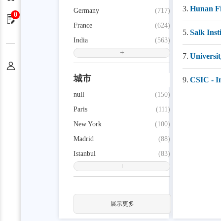
3.
Hunan Fi
Germany
(717)
0
申请单
France
(624)
5.
Salk Inst
India
(563)
+
7.
Universit
个人中心
城市
9.
CSIC - In
null
(150)
Paris
(111)
New York
(100)
Madrid
(88)
Istanbul
(83)
+
展示更多